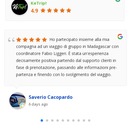
KeTrip!
4.9
Ho partecipato insieme alla mia
compagna ad un viaggio di gruppo in Madagascar con
coordinatore Fabio Liggeri. È stata un'esperienza
decisamente positiva partendo dal supporto clienti in
fase di prenotazione, passando alle informazioni pre-
partenza e finendo con lo svolgimento del viaggio.
Fabio è un coordinatore esperto in grado di fare valere
la sua esperienza in modo leggero e coinvolgente,
rimanendo sempre positivo e propositivo. È stata una
Saverio Cacopardo
bella esperienza che consiglio a chiunque abbia
6 days ago
capacità di adattamento e spirito di avventura
considerando la particolarità del paese visitato,
sicuramente la presenza di Fabio e di una validissima
guida locale Mr. Rado (scelta ovviamente