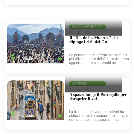
#VIAGGI AVVENTURA
06 luglio 2026
Il “Día de los Muertos” che
dipinge i cieli del Gu...
Se pensate che la festa dei defunti
Antonio
più affascinante del Centro America
appartenga solo ai teschi me...
#CONSIGLI
22 giugno 2026
A spasso lungo il Portogallo per
riscoprire il val...
La frenesia dei viaggi moderni ha
Antonio
abituato molti a consumare i luoghi
con una rapidità quasi bulimic...