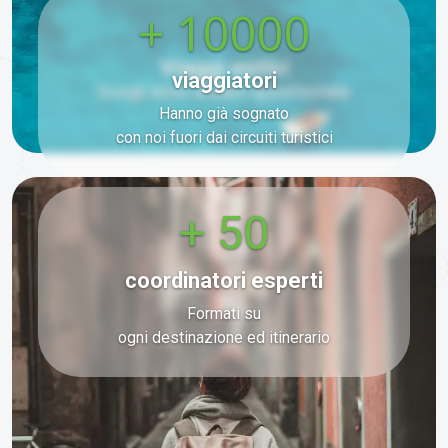
+ 10000
Viaggi estivi
viaggiatori
Scegli dove andare quest'estate
Hanno già sognato
con noi fuori dai circuiti turistici
+ 50
coordinatori esperti
Formati su
ogni destinazione ed itinerario