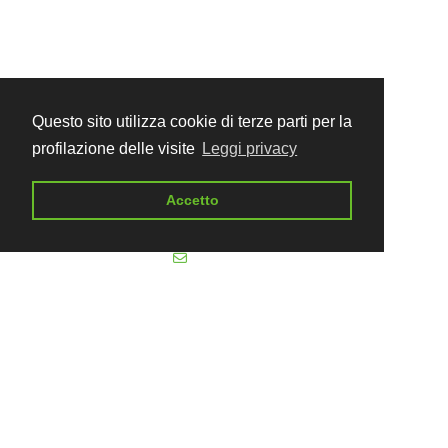
Home
Chi siamo
Diventa coordinatore
Blog
Questo sito utilizza cookie di terze parti per la
profilazione delle visite
Leggi privacy
CONTATTACI
Accetto
Tel. +39.06.21119079
info@ketrip.it
DOCUMENTI
Condizioni generali di vendita
Privacy policy