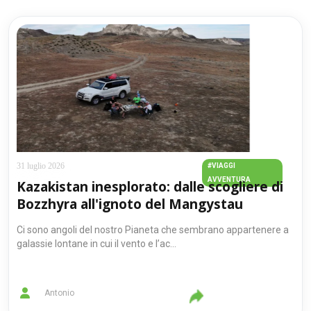
31 luglio 2026
#VIAGGI
AVVENTURA
Kazakistan inesplorato: dalle scogliere di
Bozzhyra all'ignoto del Mangystau
Ci sono angoli del nostro Pianeta che sembrano appartenere a
galassie lontane in cui il vento e l’ac...
Antonio