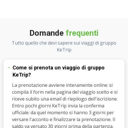
dall'organizzazione) hanno avuto un ruolo determinate
nel corretto svolgimento del viaggio. Assolutamente
consigliato!
Domande
frequenti
Tutto quello che devi sapere sui viaggi di gruppo
KeTrip
Come si prenota un viaggio di gruppo
KeTrip?
Come
La prenotazione avviene interamente online: si
compila il form nella pagina del viaggio scelto e si
si
riceve subito una email di riepilogo dell'iscrizione.
prenota
Entro pochi giorni KeTrip invia la conferma
un
ufficiale: da quel momento si hanno 3 giorni per
viaggio
versare l'acconto e finalizzare la prenotazione. Il
di
saldo va versato 30 giorni prima della partenza.