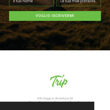
VOGLIO ISCRIVERMI
VIA Viaggi in Avventura Srl
Piazza Francesco Borgongini Duca 7a
00165 - Roma