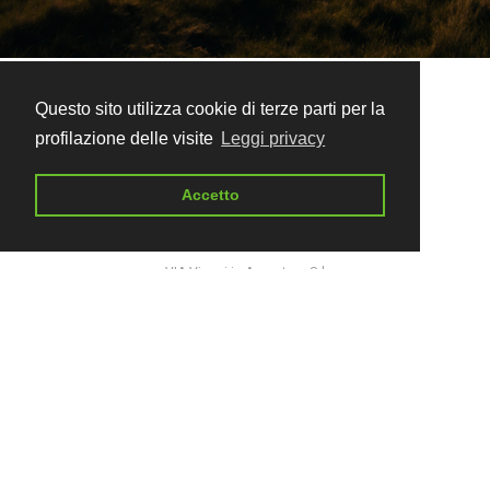
Questo sito utilizza cookie di terze parti per la
profilazione delle visite
Leggi privacy
Accetto
VIA Viaggi in Avventura Srl
Piazza Francesco Borgongini Duca 7a
00165 - Roma
Tour Operator e Agenzia di Viaggi
Regione Lazio n. 4146/09
Polizza RC Allianz. 112367608
Assicurazione Contro il Rischio Insolvenza
(ai sensi del dlgs 62/2018)
Evolution Insurance Company Limited
Polizza n. IT/EVO/MGA/FFI/2019/00684