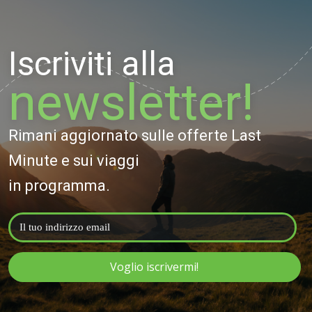
Iscriviti alla
newsletter!
Rimani aggiornato sulle offerte Last
Minute e sui viaggi
in programma.
Voglio iscrivermi!