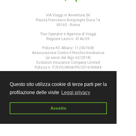
VIA Viaggi in Avventura Srl
Piazza Francesco Borgongini Duca 7a
00165 - Roma
Tour Operator e Agenzia di Viaggi
Regione Lazio n. 4146/09
Polizza RC Allianz. 112367608
Assicurazione Contro il Rischio Insolvenza
(ai sensi del dlgs 62/2018)
Evolution Insurance Company Limited
Polizza n. IT/EVO/MGA/FFI/2019/00684
Questo sito utilizza cookie di terze parti per la
profilazione delle visite
Leggi privacy
ESPLORA IL SITO
Accetto
Home
Chi siamo
Diventa coordinatore