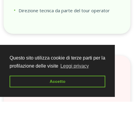
Direzione tecnica da parte del tour operator
Questo sito utilizza cookie di terze parti per la
profilazione delle visite
Leggi privacy
Cosa
non è compreso
Accetto
nel viaggio
Visto d'ingresso in Egitto (35€ a persona circa)
Bagaglio da stiva (non ammesso)
Pasti e bevande non menzionati nell’itinerario