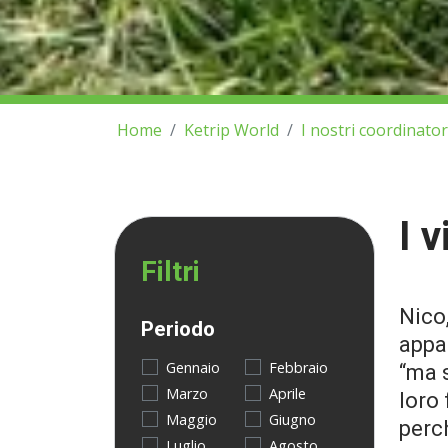
Home
Ketrip World
I nostri coordinator
I 
Filtri
Nico
Periodo
appa
Gennaio
Febbraio
“ma s
Marzo
Aprile
loro
Maggio
Giugno
perch
Luglio
Agosto