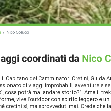
i
Nico Colucci
viaggi coordinati da
Nico C
, il Capitano dei Camminatori Cretini, Guida
ssionato di viaggi improbabili, avventure e s
ì, cosa potrà mai andare storto?”. Ama il trekki
 forme, vive l’outdoor con spirito leggero e u
é cretini sì, ma sprovveduti mai. Crede che la