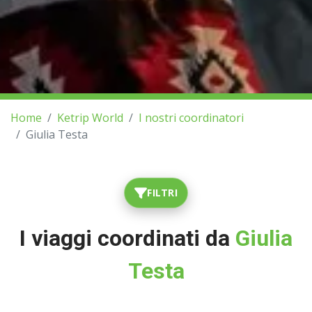
Home
Ketrip World
I nostri coordinatori
Giulia Testa
FILTRI
I viaggi coordinati da
Giulia
Testa