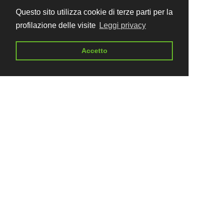
Questo sito utilizza cookie di terze parti per la
profilazione delle visite
Leggi privacy
Accetto
VIA Viaggi in Avventura Srl
Piazza Francesco Borgongini Duca 7a
00165 - Roma
Tour Operator e Agenzia di Viaggi
Regione Lazio n. 4146/09
Polizza RC Allianz. 112367608
Assicurazione Contro il Rischio Insolvenza
(ai sensi del dlgs 62/2018)
Evolution Insurance Company Limited
Polizza n. IT/EVO/MGA/FFI/2019/00684