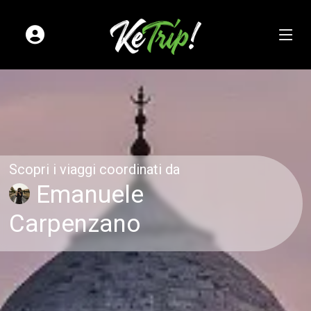
Scopri i viaggi coordinati da
Emanuele
Carpenzano