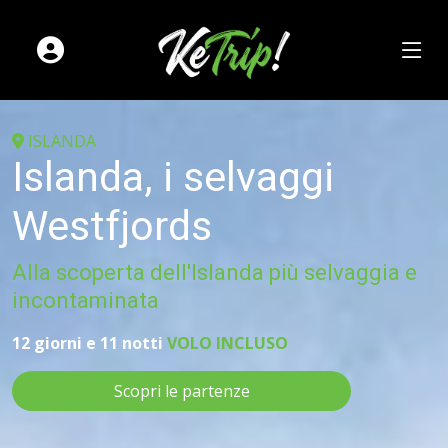
ISLANDA
Islanda, i selvaggi
Westfjords
Alla scoperta dell'Islanda più selvaggia e
incontaminata
12 giorni e 11 notti
VOLO INCLUSO