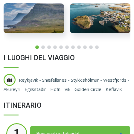
I LUOGHI DEL VIAGGIO
Reykjavik - Snæfellsnes - Stykkishólmur - Westfjords -
Akureyri - Egilsstaðir - Hofn - Vik - Golden Circle - Keflavik
ITINERARIO
1
Benvenuti in Islanda!