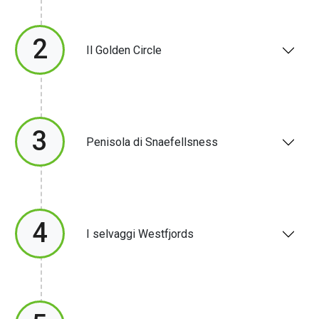
2
Il Golden Circle
3
Penisola di Snaefellsness
4
I selvaggi Westfjords