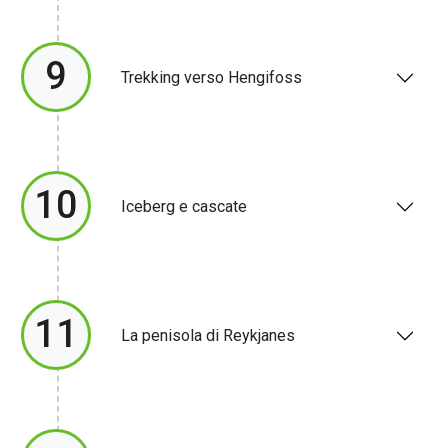
9
Trekking verso Hengifoss
10
Iceberg e cascate
11
La penisola di Reykjanes