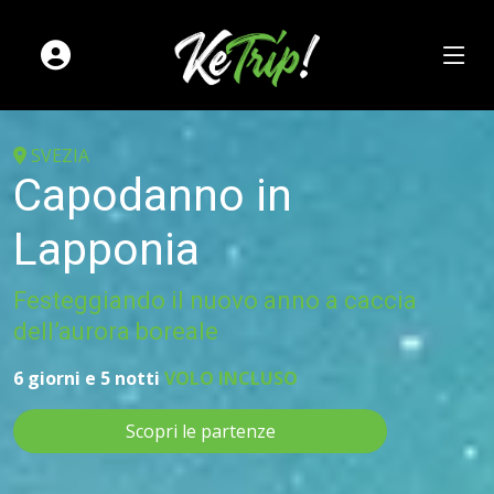
SVEZIA
Capodanno in
Lapponia
Festeggiando il nuovo anno a caccia
dell’aurora boreale
6 giorni e 5 notti
VOLO INCLUSO