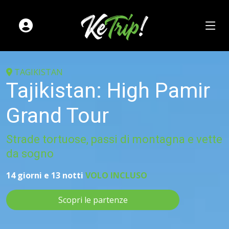
TAGIKISTAN
Tajikistan: High Pamir
Grand Tour
Strade tortuose, passi di montagna e vette
da sogno
14 giorni e 13 notti
VOLO INCLUSO