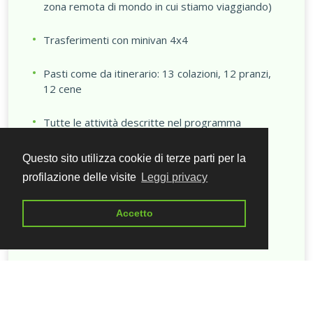
zona remota di mondo in cui stiamo viaggiando)
Trasferimenti con minivan 4x4
Pasti come da itinerario: 13 colazioni, 12 pranzi,
12 cene
Tutte le attività descritte nel programma
Biglietti d'ingresso presso i siti e monumenti
Questo sito utilizza cookie di terze parti per la
indicati nel programma
profilazione delle visite
Leggi privacy
Guida parlante inglese per la durata del viaggio
Accetto
Coordinatore per tutta la durata del viaggio
Assicurazione annullamento, sanitaria e bagaglio
Direzione tecnica da parte del tour operator