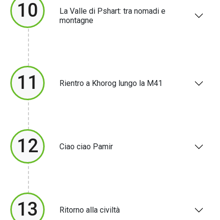
10
La Valle di Pshart: tra nomadi e
montagne
11
Rientro a Khorog lungo la M41
12
Ciao ciao Pamir
13
Ritorno alla civiltà