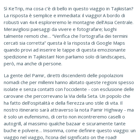
Sì KeTrip, ma cosa c’è di bello in questo viaggio in Tajikistan?
La risposta è semplice e immediata: il viaggio! A bordo di
robusti van 4x4 esploreremo le montagne dell’Asia Centrale.
Meravigliosi paesaggi da vivere e fotografare; luoghi
talmente remoti che… “Verifica che l'ortografia dei termini
cercati sia corretta” questa è la risposta di Google Maps
quando provi ad inserire le tappe di questa emozionante
spedizione in Tajikistan! Non parliamo solo di landscapes,
però, ma anche di persone.
La gente del Pamir, diretti discendenti delle popolazioni
nomadi che per millenni hanno abitato queste regioni spesso
isolate e senza contatti con l’occidente - con esclusione delle
carovane che percorrevano la Via della Seta. Un popolo che
ha fatto dell’ospitalità e della fierezza uno stile di vita. Il
nostro itinerario sarà attraverso la nota Pamir Highway - ma
è solo un eufemismo, di certo non incontreremo caselli o
autogrill, al massimo qualche bazaar e sicuramente tante
buche e polvere… Insomma, come definire questo viaggio: un
viaggio nel viaggio, l’icona del significato on the road!